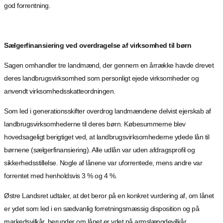
god forrentning.
Sælgerfinansiering ved overdragelse af virksomhed til børn
Sagen omhandler tre landmænd, der gennem en årrække havde drevet
deres landbrugsvirksomhed som personligt ejede virksomheder og
anvendt virksomhedsskatteordningen.
Som led i generationsskifter overdrog landmændene delvist ejerskab af
landbrugsvirksomhederne til deres børn. Købesummerne blev
hovedsageligt berigtiget ved, at landbrugsvirksomhederne ydede lån til
børnene (sælgerfinansiering). Alle udlån var uden afdragsprofil og
sikkerhedsstillelse. Nogle af lånene var uforrentede, mens andre var
forrentet med henholdsvis 3 % og 4 %.
Østre Landsret udtaler, at det beror på en konkret vurdering af, om lånet
er ydet som led i en sædvanlig forretningsmæssig disposition og på
markedsvilkår, herunder om lånet er ydet på armslængdevilkår.