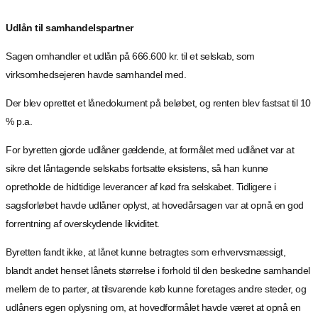
Udlån til samhandelspartner
Sagen omhandler et udlån på 666.600 kr. til et selskab, som
virksomhedsejeren havde samhandel med.
Der blev oprettet et lånedokument på beløbet, og renten blev fastsat til 10
% p.a.
For byretten gjorde udlåner gældende, at formålet med udlånet var at
sikre det låntagende selskabs fortsatte eksistens, så han kunne
opretholde de hidtidige leverancer af kød fra selskabet. Tidligere i
sagsforløbet havde udlåner oplyst, at hovedårsagen var at opnå en god
forrentning af overskydende likviditet.
Byretten fandt ikke, at lånet kunne betragtes som erhvervsmæssigt,
blandt andet henset lånets størrelse i forhold til den beskedne samhandel
mellem de to parter, at tilsvarende køb kunne foretages andre steder, og
udlåners egen oplysning om, at hovedformålet havde været at opnå en