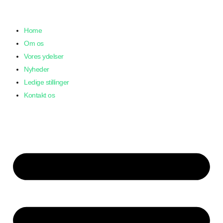
Skip
to
Home
content
Om os
Vores ydelser
Nyheder
Ledige stillinger
Kontakt os