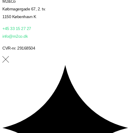
M2&Co
Købmagergade 67, 2. tv.
1150 København K
+45 33 15 27 27
info@m2co.dk
CVR-nr. 29168504