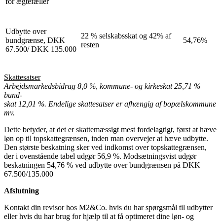
for ægtefæller
Udbytte over
22 % selskabsskat og 42% af
bundgrænse, DKK
54,76%
resten
67.500/ DKK 135.000
Skattesatser
Arbejdsmarkedsbidrag 8,0 %, kommune- og kirkeskat 25,71 %
bund-
skat 12,01 %. Endelige skattesatser er afhængig af bopælskommune
mv.
Dette betyder, at det er skattemæssigt mest fordelagtigt, først at hæve
løn op til topskattegrænsen, inden man overvejer at hæve udbytte.
Den største beskatning sker ved indkomst over topskattegrænsen,
der i ovenstående tabel udgør 56,9 %. Modsætningsvist udgør
beskatningen 54,76 % ved udbytte over bundgrænsen på DKK
67.500/135.000
Afslutning
Kontakt din revisor hos M2&Co. hvis du har spørgsmål til udbytter
eller hvis du har brug for hjælp til at få optimeret dine løn- og