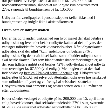
bør personen overveje i stedet at udlodde kr. 125.000 fra sit
hovedaktionærselskab, således at alt udbytte kun beskattes med
27%, svarende til bundgrænsen på kr. 135.000.
Udbytter fra værdipapirer i pensionsdepoter tæller
ikke
med i
bundgrænsen og indgår ikke i aktieindkomsten.
Hvem betaler udbytteskatten
Der er fra tid til anden usikkerhed om hvor meget der skal betales i
udbytteskat og hvem der betaler udbytteskatten af det udbytte, der
vedtages udloddet fra hovedaktionærselskabet. Når udbytteskatten
udbetales, skal der
altid
”kun” indeholdes og betales 27% i
udbytteskat. Og det er
altid
selskabet som udlodder udbyttet som
skal betale skatten. Det som blandt andet skaber forvirringen er, at
der som tidligere anført skal betales 42% i udbytteskat af det udbytte
som overstiger kr. 67.500 (ved enlige). Men reglen er, at der skal
indeholdes og
betales 27% ved selve udbetalingen
. Udbyttet skal
indberettes til SKAT og selve udbytteskatten opkræves hos selskabet
som udlodder udbyttet og vil fremgå af selskabets skattekonto.
Udbytteskatten skal anmeldes og betales senest den 10. i måneden
efter udlodningen.
Er der således vedtaget et udbytte på kr. 200.000 den 15. april til en
enlig hovedaktionær, skal selskabet indeholde 27% i skat, svarende
til 54.000 og selskabet udbetaler nettoudbyttet på kr. 146.000 til