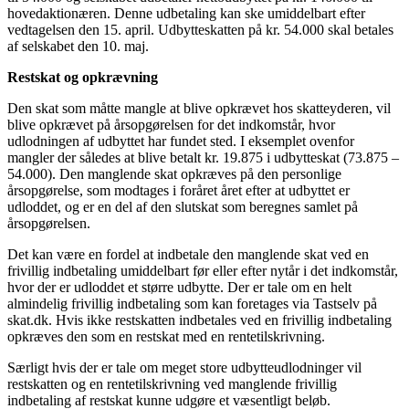
hovedaktionæren. Denne udbetaling kan ske umiddelbart efter
vedtagelsen den 15. april. Udbytteskatten på kr. 54.000 skal betales
af selskabet den 10. maj.
Restskat og opkrævning
Den skat som måtte mangle at blive opkrævet hos skatteyderen, vil
blive opkrævet på årsopgørelsen for det indkomstår, hvor
udlodningen af udbyttet har fundet sted. I eksemplet ovenfor
mangler der således at blive betalt kr. 19.875 i udbytteskat (73.875 –
54.000). Den manglende skat opkræves på den personlige
årsopgørelse, som modtages i foråret året efter at udbyttet er
udloddet, og er en del af den slutskat som beregnes samlet på
årsopgørelsen.
Det kan være en fordel at indbetale den manglende skat ved en
frivillig indbetaling umiddelbart før eller efter nytår i det indkomstår,
hvor der er udloddet et større udbytte. Der er tale om en helt
almindelig frivillig indbetaling som kan foretages via Tastselv på
skat.dk. Hvis ikke restskatten indbetales ved en frivillig indbetaling
opkræves den som en restskat med en rentetilskrivning.
Særligt hvis der er tale om meget store udbytteudlodninger vil
restskatten og en rentetilskrivning ved manglende frivillig
indbetaling af restskat kunne udgøre et væsentligt beløb.