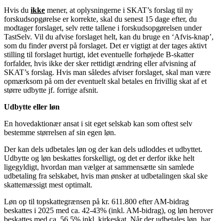
Hvis du
ikke
mener, at oplysningerne i SKAT’s forslag til ny
forskudsopgørelse er korrekte, skal du senest 15 dage efter, du
modtager forslaget, selv rette tallene i forskudsopgørelsen under
TastSelv. Vil du afvise forslaget helt, kan du bruge en ‘Afvis-knap’,
som du finder øverst på forslaget. Det er vigtigt at der tages aktivt
stilling til forslaget hurtigt, idet eventuelle forhøjede B-skatter
forfalder, hvis ikke der sker rettidigt ændring eller afvisning af
SKAT’s forslag. Hvis man således afviser forslaget, skal man være
opmærksom på om der eventuelt skal betales en frivillig skat af et
større udbytte jf. forrige afsnit.
Udbytte eller løn
En hovedaktionær ansat i sit eget selskab kan som oftest selv
bestemme størrelsen af sin egen løn.
Der kan dels udbetales løn og der kan dels udloddes et udbyttet.
Udbytte og løn beskattes forskelligt, og det er derfor ikke helt
ligegyldigt, hvordan man vælger at sammensætte sin samlede
udbetaling fra selskabet, hvis man ønsker at udbetalingen skal ske
skattemæssigt mest optimalt.
Løn op til topskattegrænsen på kr. 611.800 efter AM-bidrag
beskattes i 2025 med ca. 42-43% (inkl. AM-bidrag), og løn herover
beskattes med ca. 56,5% inkl. kirkeskat. Når der udbetales løn, har