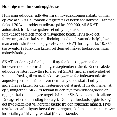
Hold øje med forskudsopgørelse
Hvis man udlodder udbytter fra sit hovedaktionærselskab, vil man
opleve at SKAT automatisk registrerer et beløb for udbytte. Har man
f.eks. i 2024 udloddet et udbytte på kr. 200.000, vil SKAT
automatisk forskudsregistrere et udbytte på 2025-
forskudsopgørelsen med et tilsvarende beløb. Hvis ikke det
forventes, at der skal ske udlodning med et tilsvarende beløb, bør
man ændre sin forskudsopgørelse, idet SKAT indregner kr. 19.875
(se ovenfor) i forskudsskatten og dermed i såvel trækprocent som
månedsfradrag.
SKAT sender også forslag ud til ny forskudsopgørelse for
indeværende indkomstår i august/september måned. Er der således
udloddet et stort udbytte i foråret, vil SKAT med al sandsynlighed
sende et forslag til en ny forskudsopgørelse for indeværende år i
august/september måned hvor den manglende skat af udbyttet
indregnes i skatten for den resterende del at året. Hvis du mener, at
oplysningerne i SKAT’s forslag til den nye forskudsopgørelse er
rigtige, skal du ikke gøre noget. Så retter SKAT automatisk tallene
15 dage efter, du modtog forslaget. Den nye forskudsopgørelse og
det nye skattekort vil herefter gælde fra den følgende måned. Hvis
restskatten af udbyttet herved er indregnet, skal man ikke tænke over
indbetaling af frivillig restskat jf. ovenstående.