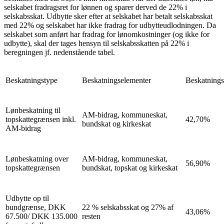
selskabet fradragsret for lønnen og sparer derved de 22% i
selskabsskat. Udbytte sker efter at selskabet har betalt selskabsskat
med 22% og selskabet har ikke fradrag for udbytteudlodningen. Da
selskabet som anført har fradrag for lønomkostninger (og ikke for
udbytte), skal der tages hensyn til selskabsskatten på 22% i
beregningen jf. nedenstående tabel.
Beskatningstype
Beskatningselementer
Beskatnings
Lønbeskatning til
AM-bidrag, kommuneskat,
topskattegrænsen inkl.
42,70%
bundskat og kirkeskat
AM-bidrag
Lønbeskatning over
AM-bidrag, kommuneskat,
56,90%
topskattegrænsen
bundskat, topskat og kirkeskat
Udbytte op til
bundgrænse, DKK
22 % selskabsskat og 27% af
43,06%
67.500/ DKK 135.000
resten