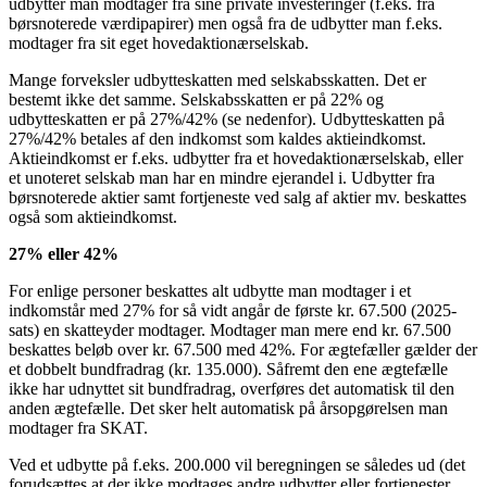
udbytter man modtager fra sine private investeringer (f.eks. fra
børsnoterede værdipapirer) men også fra de udbytter man f.eks.
modtager fra sit eget hovedaktionærselskab.
Mange forveksler udbytteskatten med selskabsskatten. Det er
bestemt ikke det samme. Selskabsskatten er på 22% og
udbytteskatten er på 27%/42% (se nedenfor). Udbytteskatten på
27%/42% betales af den indkomst som kaldes aktieindkomst.
Aktieindkomst er f.eks. udbytter fra et hovedaktionærselskab, eller
et unoteret selskab man har en mindre ejerandel i. Udbytter fra
børsnoterede aktier samt fortjeneste ved salg af aktier mv. beskattes
også som aktieindkomst.
27% eller 42%
For enlige personer beskattes alt udbytte man modtager i et
indkomstår med 27% for så vidt angår de første kr. 67.500 (2025-
sats) en skatteyder modtager. Modtager man mere end kr. 67.500
beskattes beløb over kr. 67.500 med 42%. For ægtefæller gælder der
et dobbelt bundfradrag (kr. 135.000). Såfremt den ene ægtefælle
ikke har udnyttet sit bundfradrag, overføres det automatisk til den
anden ægtefælle. Det sker helt automatisk på årsopgørelsen man
modtager fra SKAT.
Ved et udbytte på f.eks. 200.000 vil beregningen se således ud (det
forudsættes at der ikke modtages andre udbytter eller fortjenester