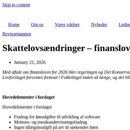
Skip to content
Home
Om os
Vores ydelser
Nyheder
Ledige
Revisormappen
Skattelovsændringer – finanslov
January 21, 2026
Med aftale om finansloven for 2026 blev regeringen og Det Konservati
Lovforslaget forventes fremsat i Folketinget inden så længe, og det bl
Hovedelementer i forslaget
Hovedelementer i forslaget
Fradrag for lønudgifter til udvikling af software
Motions- og musikundervisningsfradrag
Ingen tillægsboafgift på arv til søskendes børn