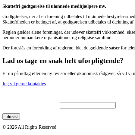
Skattefri godtgørelse til ulønnede medhjælpere mv.
Godtgørelser, der af en forening udbetales til ulønnede bestyrelsesmedl
Skattefriheden er betinget af, at godtgørelsen udbetales til dækning af
Reglen gælder alene foreninger, der udøver skattefri virksomhed, ekse
herunder humanitære organisationer og religiøse samfund.
Der foreslås en forenkling af reglerne, idet de gældende satser for telef
Lad os tage en snak helt uforpligtende?
Er du på udkig efter en ny revisor eller økonomisk rådgiver, så vil vi
Jeg vil gerne kontaktes
Tilmeld dig vores nyhedsbrev
© 2026 All Rights Reserved.