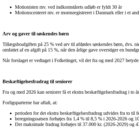
Motionisten mv. ved indkomstårets udløb er fyldt 30 år
Motionscenteret mv. er momsregistreret i Danmark eller i et a
Arv og gaver til søskendes børn
Tillægsboafgiften på 25 % ved arv til afdødes søskendes børn, dvs. ni
omfattet af en afgift på 15 %, når den årlige gave overstiger en bundgr
Når forslaget er vedtaget i Folketinget, vil det fra og med 2027 bety
Beskæftigelsesfradrag til seniorer
Fra og med 2026 kan seniorer få et ekstra beskæftigelsesfradrag i to å
Forligsparterne har aftalt, at:
perioden for det ekstra beskæftigelsesfradrag udvides fra to til 
beregningssatsen forhøjes fra 1,4 % til 8,5 % i 2026-2026 og 1
Det maksimale fradrag forhøjes til 37.000 kr. (2026-2029) og 43.