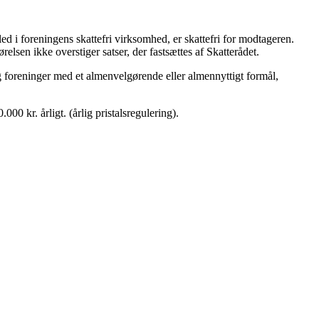
ed i foreningens skattefri virksomhed, er skattefri for modtageren.
elsen ikke overstiger satser, der fastsættes af Skatterådet.
g foreninger med et almenvelgørende eller almennyttigt formål,
00 kr. årligt. (årlig pristalsregulering).