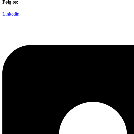
Følg os:
Linkedin