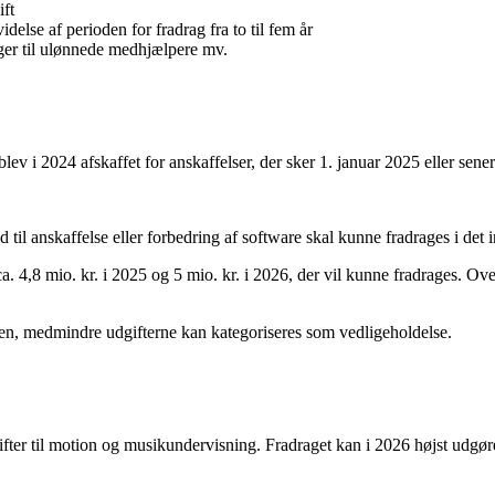
ift
idelse af perioden for fradrag fra to til fem år
nger til ulønnede medhjælpere mv.
lev i 2024 afskaffet for anskaffelser, der sker 1. januar 2025 eller sener
old til anskaffelse eller forbedring af software skal kunne fradrages i de
ca. 4,8 mio. kr. i 2025 og 5 mio. kr. i 2026, der vil kunne fradrages. O
etten, medmindre udgifterne kan kategoriseres som vedligeholdelse.
gifter til motion og musikundervisning. Fradraget kan i 2026 højst udgøre