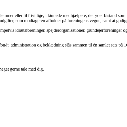
emmer eller til frivillige, ulønnede medhjælpere, der yder bistand som l
 udgifter, som modtageren afholder på foreningens vegne, samt at godtgør
mpelvis idrætsforeninger, spejderorganisationer, grundejerforeninger o
on/it, administration og beklædning slås sammen til én samlet sats på 10.0
 meget gerne tale med dig.