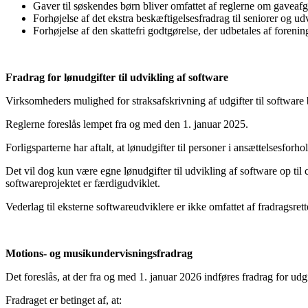
Gaver til søskendes børn bliver omfattet af reglerne om gaveafg
Forhøjelse af det ekstra beskæftigelsesfradrag til seniorer og udv
Forhøjelse af den skattefri godtgørelse, der udbetales af foreni
Fradrag for lønudgifter til udvikling af software
Virksomheders mulighed for straksafskrivning af udgifter til software b
Reglerne foreslås lempet fra og med den 1. januar 2025.
Forligsparterne har aftalt, at lønudgifter til personer i ansættelsesforh
Det vil dog kun være egne lønudgifter til udvikling af software op til 
softwareprojektet er færdigudviklet.
Vederlag til eksterne softwareudviklere er ikke omfattet af fradragsr
Motions- og musikundervisningsfradrag
Det foreslås, at der fra og med 1. januar 2026 indføres fradrag for ud
Fradraget er betinget af, at: