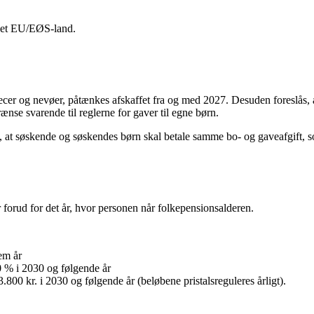
ndet EU/EØS-land.
ecer og nevøer, påtænkes afskaffet fra og med 2027. Desuden foreslås, a
ænse svarende til reglerne for gaver til egne børn.
de, at søskende og søskendes børn skal betale samme bo- og gaveafgift, 
r forud for det år, hvor personen når folkepensionsalderen.
fem år
0 % i 2030 og følgende år
800 kr. i 2030 og følgende år (beløbene pristalsreguleres årligt).