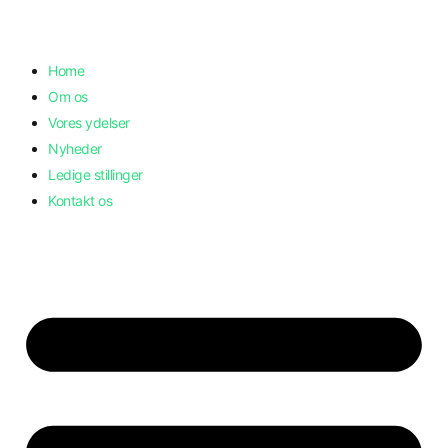
Skip
to
Home
content
Om os
Vores ydelser
Nyheder
Ledige stillinger
Kontakt os