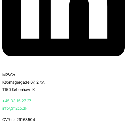
M2&Co
Købmagergade 67, 2. tv.
1150 København K
+45 33 15 27 27
info@m2co.dk
CVR-nr. 29168504