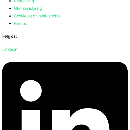
Rådgivning
Økonomistyring
Cookie og privatslivspolitik
Find os
Følg os:
Linkedin