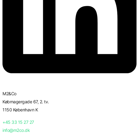
M2&Co
Købmagergade 67, 2. tv.
1150 København K
+45 33 15 27 27
info@m2co.dk