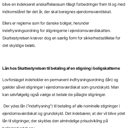
blive en indekseret anskaffelsessum tillagt forbedringer frem til og med
indkomståret før det år, der skal beregnes ejendomsværdiskat.
Ellers er reglerne som for danske boliger, herunder
indefrysningsordning for stigningerne i ejendomsværdiskatten.
Skattestyrelsen kræver dog en særlig form for sikkerhedsstillelse for
det skyldige beløb.
Lån hos Skattestyrelsen til betaling af en stigning i boligskatterne
Lovforslaget indeholder en permanent indfrysningsordning (lån) og
gælder såvel stigninger i ejendomsværdiskat som grundskyld. Man
kan selvfølgelig også vælge at betale de pålagte stigninger.
Der ydes lån (”indefrysning”) til betaling af alle nominelle stigninger i
ejendomsværdiskat og grundskyld. Det indebærer, at der vil blive ydet
lån til stigninger, der skyldes den almindelige prisudvikling på