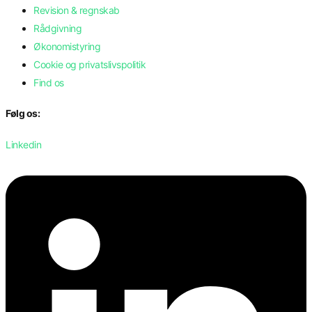
Revision & regnskab
Rådgivning
Økonomistyring
Cookie og privatslivspolitik
Find os
Følg os:
Linkedin