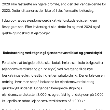
2028 ikke fastsætte en højere promille, end den der var gældende for
2020. Dette loft ændres der ikke på i det fremsatte lovforslag.
I dag opkræves ejendomsværdiskat via forskudsregistreringen/
årsopgørelsen. Efter lovforslaget skal dette fra og med 2024 også
gælde grundskyld af ejerboliger.
Rabatordning ved stigning i ejendomsværdiskat og grundskyld
For at sikre at boligejere ikke skal betale højere samlede boligskatter
(ejendomsværdiskat og grundskyld) ved overgang til de nye
beskatningsregler, foreslås indført en rabatordning. Der er tale om en
ordning, hvor man ser på beløbene for ejendomsværdiskat og
grundskyld under ét. Udgør den beregnede stigning i
ejendomsværdiskatten 3.000 kr. og et fald i grundskylden på 2.000
kr., opnås en rabat i ejendomsværdiskatten på 1.000 kr.