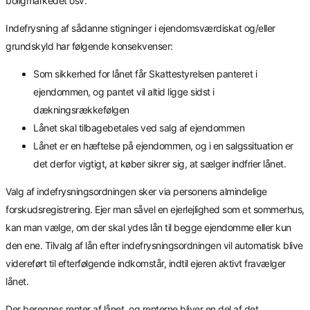
boligmarkedet osv.
Indefrysning af sådanne stigninger i ejendomsværdiskat og/eller
grundskyld har følgende konsekvenser:
Som sikkerhed for lånet får Skattestyrelsen panteret i
ejendommen, og pantet vil altid ligge sidst i
dækningsrækkefølgen
Lånet skal tilbagebetales ved salg af ejendommen
Lånet er en hæftelse på ejendommen, og i en salgssituation er
det derfor vigtigt, at køber sikrer sig, at sælger indfrier lånet.
Valg af indefrysningsordningen sker via personens almindelige
forskudsregistrering. Ejer man såvel en ejerlejlighed som et sommerhus,
kan man vælge, om der skal ydes lån til begge ejendomme eller kun
den ene. Tilvalg af lån efter indefrysningsordningen vil automatisk blive
videreført til efterfølgende indkomstår, indtil ejeren aktivt fravælger
lånet.
Der beregnes renter af lånet, og renterne bliver en del af det