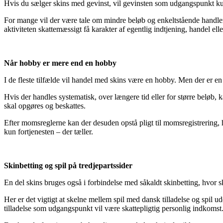
Hvis du sælger skins med gevinst, vil gevinsten som udgangspunkt kunn
For mange vil der være tale om mindre beløb og enkeltstående handler.
aktiviteten skattemæssigt få karakter af egentlig indtjening, handel ell
Når hobby er mere end en hobby
I de fleste tilfælde vil handel med skins være en hobby. Men der er 
Hvis der handles systematisk, over længere tid eller for større beløb
skal opgøres og beskattes.
Efter momsreglerne kan der desuden opstå pligt til momsregistrering,
kun fortjenesten – der tæller.
Skinbetting og spil på tredjepartssider
En del skins bruges også i forbindelse med såkaldt skinbetting, hvor s
Her er det vigtigt at skelne mellem spil med dansk tilladelse og spil u
tilladelse som udgangspunkt vil være skattepligtig personlig indkomst